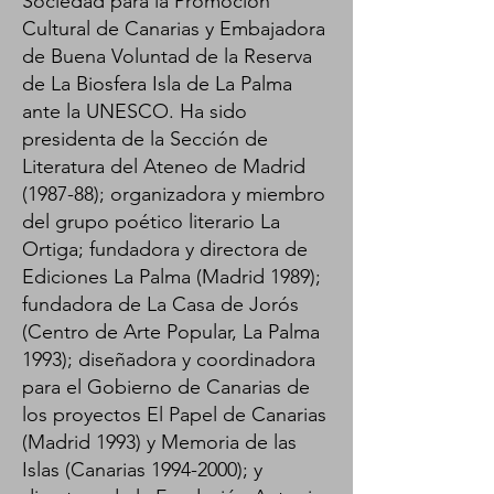
Sociedad para la Promoción
Cultural de Canarias y Embajadora
de Buena Voluntad de la Reserva
de La Biosfera Isla de La Palma
ante la UNESCO. Ha sido
presidenta de la Sección de
Literatura del Ateneo de Madrid
(1987-88); organizadora y miembro
del grupo poético literario La
Ortiga; fundadora y directora de
Ediciones La Palma (Madrid 1989);
fundadora de La Casa de Jorós
(Centro de Arte Popular, La Palma
1993); diseñadora y coordinadora
para el Gobierno de Canarias de
los proyectos El Papel de Canarias
(Madrid 1993) y Memoria de las
Islas (Canarias
1994-2000)
; y