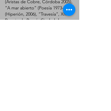
(Aristas de Cobre, Córdoba 2005),
“A mar abierto” (Poesía
1973-2003)
(Hiperión, 2006), “Travesía”, XIII
Premio de Poesía Ciudad de
Córdoba “Ricardo Molina” 2005
(Hiperión, 2006), “De la A a la Z
Canarias” (Editorial Everest, 2008),
“Ofertorio” (Ediciones Idea, 2008).
“Viaje a la nada”, Hiperión. 2016 y
“Últimos poemas de amor”,
Hiperión, 2018.
Sus poemas han sido traducidos al
árabe, francés, inglés, italiano,
neerlandés y portugués y parte de
su obra poética ha sido incluida en
antologías nacionales e
internacionales