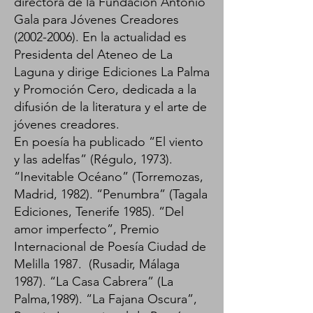
directora de la Fundación Antonio
Gala para Jóvenes Creadores
(2002-2006)
. En la actualidad es
Presidenta del Ateneo de La
Laguna y dirige Ediciones La Palma
y Promoción Cero, dedicada a la
difusión de la literatura y el arte de
jóvenes creadores.
En poesía ha publicado “El viento
y las adelfas” (Régulo, 1973).
“Inevitable Océano” (Torremozas,
Madrid, 1982). “Penumbra” (Tagala
Ediciones, Tenerife 1985). “Del
amor imperfecto”, Premio
Internacional de Poesía Ciudad de
Melilla 1987. (Rusadir, Málaga
1987). “La Casa Cabrera” (La
Palma,1989). “La Fajana Oscura”,