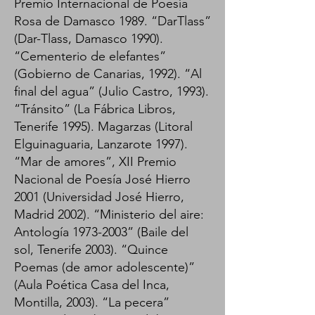
Premio Internacional de Poesía
Rosa de Damasco 1989. “DarTlass”
(Dar-Tlass, Damasco 1990).
“Cementerio de elefantes”
(Gobierno de Canarias, 1992). “Al
final del agua” (Julio Castro, 1993).
“Tránsito” (La Fábrica Libros,
Tenerife 1995). Magarzas (Litoral
Elguinaguaria, Lanzarote 1997).
“Mar de amores”, XII Premio
Nacional de Poesía José Hierro
2001 (Universidad José Hierro,
Madrid 2002). “Ministerio del aire:
Antología
1973-2003
” (Baile del
sol, Tenerife 2003). “Quince
Poemas (de amor adolescente)”
(Aula Poética Casa del Inca,
Montilla, 2003). “La pecera”